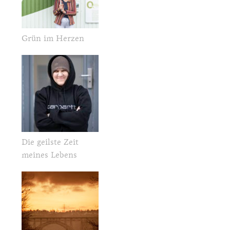
Grün im Herzen
Die geilste Zeit
meines Lebens